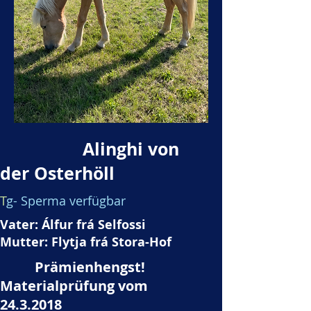
Alinghi von
der Osterhöll
T
g- Sperma verfügbar
Vater: Álfur frá Selfossi
Mutter: Flytja frá Stora-Hof
Prämienhengst!
Materialprüfung vom
24.3.2018