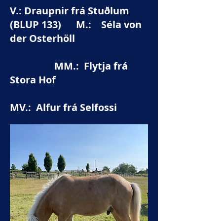
V.: Draupnir frá Stuðlum
(BLUP 133) M.: Séla von
der Osterhöll
MM.: Flytja frá
Stora Hof
MV.: Alfur frá Selfossi