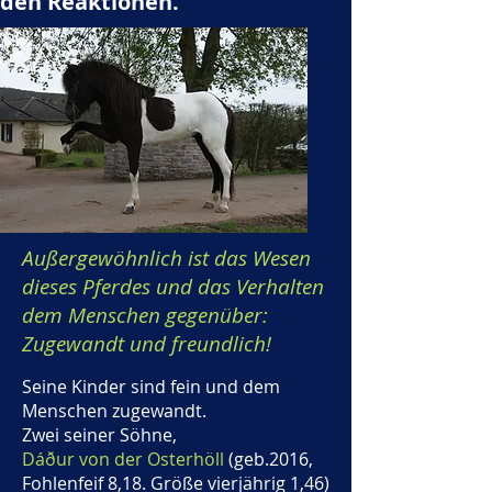
den Reaktionen.
Außergewöhnlich ist das Wesen
dieses Pferdes und das Verhalten
dem Menschen gegenüber:
Zugewandt und freundlich!
Seine Kinder sind fein und dem
Menschen zugewandt.
Zwei seiner Söhne,
Dáður von der Osterhöll
(geb.2016,
Fohlenfeif 8,18. Größe vierjährig 1,46)