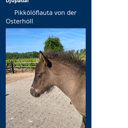
Djúpadal
Pikkólóflauta von der
Osterhöll