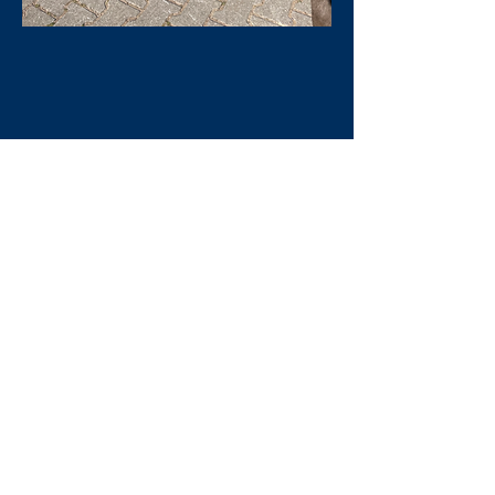
M.: Skytta von der
Osterhöll
MV.: Spuni frá Vesturkoti
Pianóleikari von der
Osterhöll